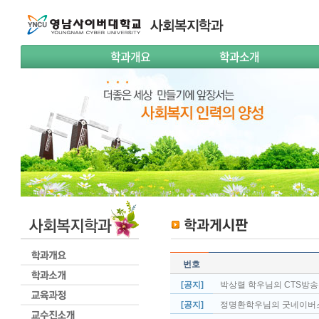
학과개요
학과소개
번호
[공지]
박상렬 학우님의 CTS방
[공지]
정명환학우님의 굿네이버스