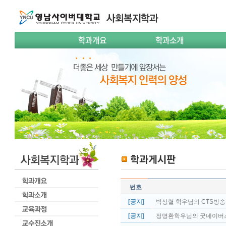
학과개요
학과소개
번호
[공지]
박상렬 학우님의 CTS방
[공지]
정명환학우님의 굿네이버스