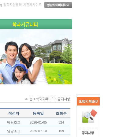
입학지원센터
시간제사이트
학과커뮤니티
작성자
등록일
조회수
담당조교
2026-01-05
324
담당조교
2025-07-10
159