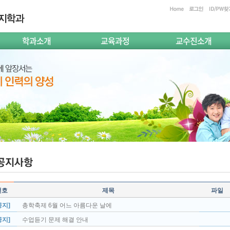
학과소개
교육과정
교수진소개
번호
제목
파일
공지]
총학축제 6월 어느 아름다운 날에
공지]
수업듣기 문제 해결 안내